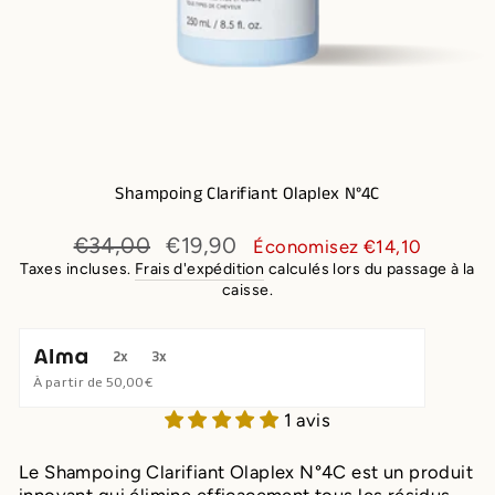
Shampoing Clarifiant Olaplex N°4C
Prix
Prix
€34,00
€19,90
Économisez €14,10
régulier
réduit
Taxes incluses.
Frais d'expédition
calculés lors du passage à la
caisse.
2x
3x
À partir de
50,00 €
1 avis
Le Shampoing Clarifiant Olaplex N°4C est un produit