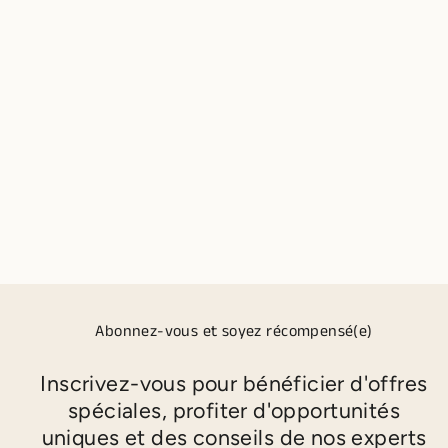
SHAMPOING
CLARIFIANT
OLAPLEX N°4C
1 avis
Prix
Prix
€34,00
€19,90
régulier
réduit
Économisez €14,10
Abonnez-vous et soyez récompensé(e)
Inscrivez-vous pour bénéficier d'offres
spéciales, profiter d'opportunités
uniques et des conseils de nos experts